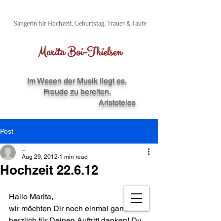
Sängerin für Hochzeit, Geburtstag, Trauer & Taufe
Marita Boi​-Thielsen
Im Wesen der Musik liegt es,
Freude zu bereiten.
Aristoteles
Post
_
Aug 29, 2012
1 min read
Hochzeit 22.6.12
Hallo Marita,
wir möchten Dir noch einmal ganz 
herzlich für Deinen Auftritt danken! Du 