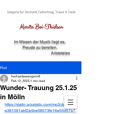
Sängerin für Hochzeit, Geburtstag, Trauer & Taufe
Marita Boi​-Thielsen
Im Wesen der Musik liegt es,
Freude zu bereiten.
Aristoteles
Post
hochzeitssaengerin6
Feb 12, 2025
1 min read
Wunder- Trauung 25.1.25
in Mölln
https://static.wixstatic.com/mp3/dac484_
e381091abf2a4be08573fe16e55d51b7.