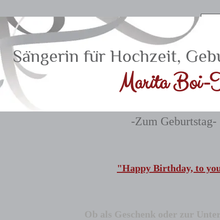
Sängerin für Hochzeit, Geb
Marita Boi​-T
-Zum Geburtstag-
"Happy Birthday, to yo
Ob als Geschenk oder zur Unterh