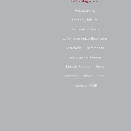
Geburtstag & Feier
Heiratsantrag
Event & Jubiläum
Hochzeitsjubiläum
... für jeden Anlass
Repertoire
Gästebuch
Referenzen
Leistungen & Honorar
Kontakt & Karte
Fotos
facebook
Block
Links
Impressum/AGB