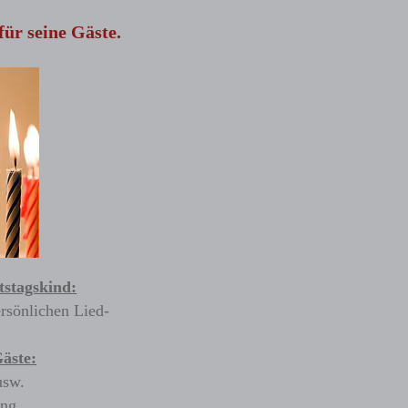
für seine Gäste.
tstagskind:
rsönlichen Lied-
Gäste:
usw.
ung