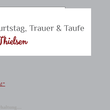
urtstag, Trauer & Taufe
hielsen
u!"
altung....