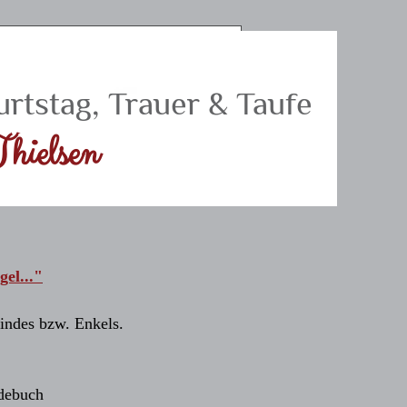
urtstag, Trauer & Taufe
hielsen
el..."
kindes bzw. Enkels.
debuch