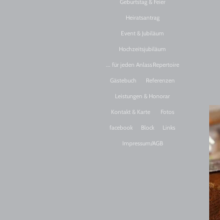
Geburtstag & Feier
Heiratsantrag
Event & Jubiläum
Hochzeitsjubiläum
... für jeden Anlass
Repertoire
Gästebuch
Referenzen
Leistungen & Honorar
Kontakt & Karte
Fotos
facebook
Block
Links
Impressum/AGB