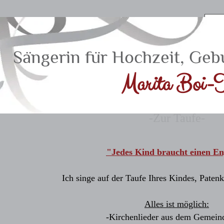
Sängerin für Hochzeit, Geb
Marita Boi​-T
-Zur Taufe-
"Jedes Kind braucht einen Eng
Ich singe auf der Taufe Ihres Kindes, Paten
Alles ist möglich:
-Kirchenlieder aus dem Gemein