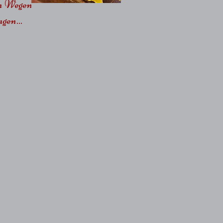
en Wegen
gen...