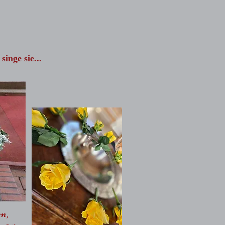
singe sie...
en,